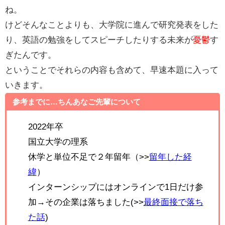
ね。
けどそんなことよりも、大学院に進んで研究発表をした
り、英語の勉強をしてスピーチしたりする未来が
憂鬱
す
ぎたんです。
ということでそれらの内容も含めて、早速本題に入って
いきます。
参考までに…ちんあなご先輩について
2022年卒
国立大学の理系
休学と単位不足で２年留年（>>
留年した経
緯
）
インターンシップにはオンラインで1日だけ参
加→その企業は落ちました(>>
最終面接で落ち
た話
)