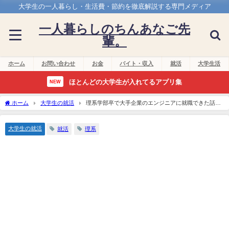
大学生の一人暮らし・生活費・節約を徹底解説する専門メディア
一人暮らしのちんあなご先
輩。
ホーム
お問い合わせ
お金
バイト・収入
就活
大学生活
ほとんどの大学生が入れてるアプリ集
NEW
ホーム
大学生の就活
理系学部卒で大手企業のエンジニアに就職できた話
【院から逃げた男】
大学生の就活
就活
理系