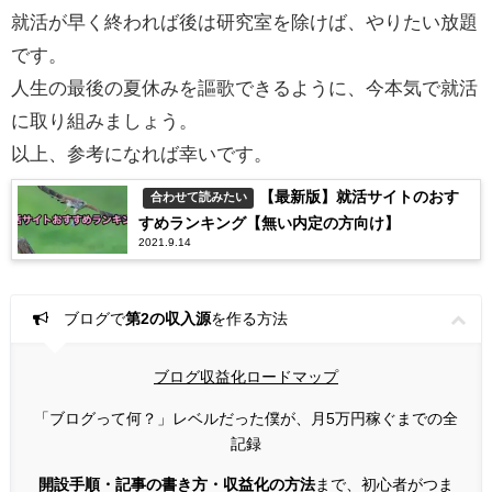
就活が早く終われば後は研究室を除けば、やりたい放題
です。
人生の最後の夏休みを謳歌できるように、今本気で就活
に取り組みましょう。
以上、参考になれば幸いです。
【最新版】就活サイトのおす
合わせて読みたい
すめランキング【無い内定の方向け】
2021.9.14
ブログで
第2の収入源
を作る方法
ブログ収益化ロードマップ
「ブログって何？」レベルだった僕が、月5万円稼ぐまでの全
記録
開設手順・記事の書き方・収益化の方法
まで、初心者がつま