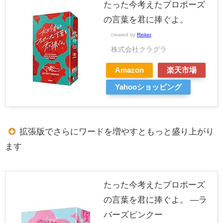
たった今考えたプロポーズ
の言葉を君に捧ぐよ。
created by
Rinker
株式会社クラグラ
Amazon
楽天市場
Yahooショッピング
拡張版でさらにワードを増やすともっと盛り上がり
ます
たった今考えたプロポーズ
の言葉を君に捧ぐよ。 —ラ
バーズピンクー