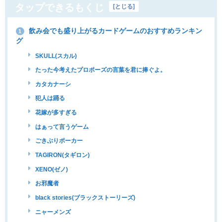
タップできるもくじ
[
とじる
]
飲み会でも盛り上がるカードゲームのおすすめランキン
1
グ
SKULL(スカル)
たった今考えたプロポーズの言葉を君に捧ぐよ。
カタカナーシ
犯人は踊る
花嫁が多すぎる
はぁって言うゲーム
ごきぶりポーカー
TAGIRON(タギロン)
XENO(ゼノ)
お邪魔者
black stories(ブラックストーリーズ)
ニャーメンズ