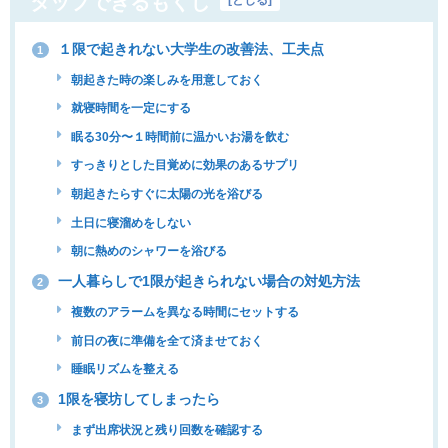
タップできるもくじ
[
とじる
]
１限で起きれない大学生の改善法、工夫点
1
朝起きた時の楽しみを用意しておく
就寝時間を一定にする
眠る30分〜１時間前に温かいお湯を飲む
すっきりとした目覚めに効果のあるサプリ
朝起きたらすぐに太陽の光を浴びる
土日に寝溜めをしない
朝に熱めのシャワーを浴びる
一人暮らしで1限が起きられない場合の対処方法
2
複数のアラームを異なる時間にセットする
前日の夜に準備を全て済ませておく
睡眠リズムを整える
1限を寝坊してしまったら
3
まず出席状況と残り回数を確認する