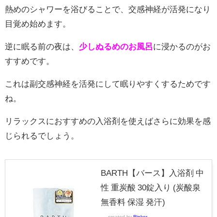
熱めのシャワーを浴びることで、交感神経が活発になり
目覚め始めます。
逆に眠る前の夜は、
少しぬるめのお風呂
に浸かるのがお
すすめです。
これは副交感神経を活発にして眠りやすくするためです
ね。
リラックスにおすすめの入浴剤を使えばさらに効果を感
じられるでしょう。
BARTH【バース】入浴剤 中
性 重炭酸 30錠入り (炭酸泉
無香料 保湿 発汗)
created by
Rinker