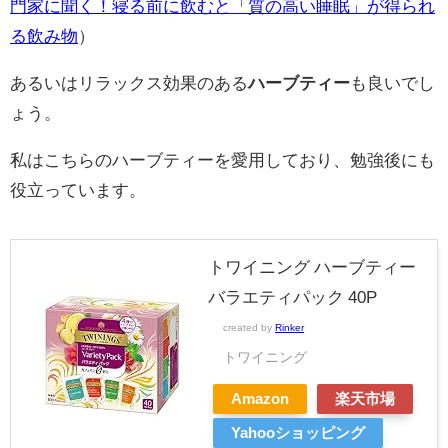
門家に聞く！寝る前に飲むと「質の高い睡眠」が得られ
る飲み物
）
あるいはリラックス効果のある
ハーブティー
も良いでし
ょう。
私はこちらのハーブティーを愛用しており、勉強後にも
役立っています。
トワイニング ハーブティー
バラエティパック 40P
created by
Rinker
トワイニング
Amazon
楽天市場
Yahooショッピング