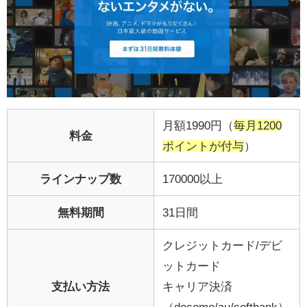
月額1990円（
毎月1200
料金
ポイントが付与
）
ラインナップ数
170000以上
無料期間
31日間
クレジットカード/デビ
ットカード
支払い方法
キャリア決済
（docomo/au/softbank）