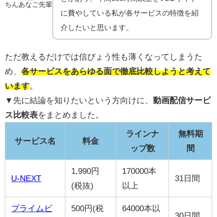
ちんあなご先輩
に費やしている私が各サービスの特徴を紹
介したいと思います。
ただ教えるだけでは信ぴょう性も薄くなってしまうた
め、
各サービスをあらゆる面で徹底比較しようと考えて
います
。
▼先に結論を知りたいという方向けに、
動画配信サービ
ス比較表
をまとめました。
ラインナ
無料期
サービス名
料金
ップ数
間
1,990円
170000本
U-NEXT
31日間
(税抜)
以上
プライムビ
500円(税
64000本以
30日間