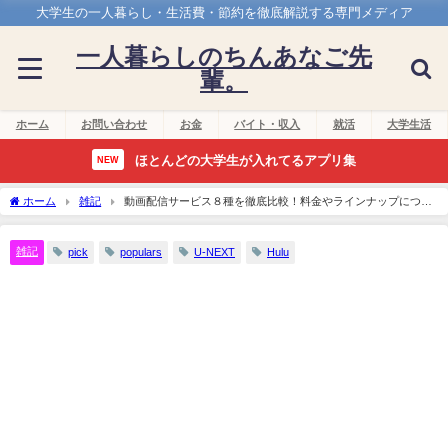
大学生の一人暮らし・生活費・節約を徹底解説する専門メディア
一人暮らしのちんあなご先
輩。
ホーム
お問い合わせ
お金
バイト・収入
就活
大学生活
ほとんどの大学生が入れてるアプリ集
NEW
ホーム
雑記
動画配信サービス８種を徹底比較！料金やラインナップについ
て調査！
雑記
pick
populars
U-NEXT
Hulu