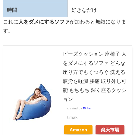
時間
好きなだけ
これに
人をダメにするソファ
が加わると無敵になりま
す。
ビーズクッション 座椅子 人
をダメにするソファ どんな
座り方でもくつろぐ 洗える
疲労を軽減 腰痛 取り外し可
能 もちもち 深く座るクッシ
ョン
created by
Rinker
timaki
Amazon
楽天市場