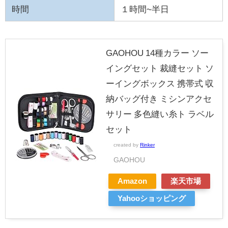
時間
１時間~半日
GAOHOU 14種カラー ソー
イングセット 裁縫セット ソ
ーイングボックス 携帯式 収
納バッグ付き ミシンアクセ
サリー 多色縫い糸ト ラベル
セット
created by
Rinker
GAOHOU
Amazon
楽天市場
Yahooショッピング