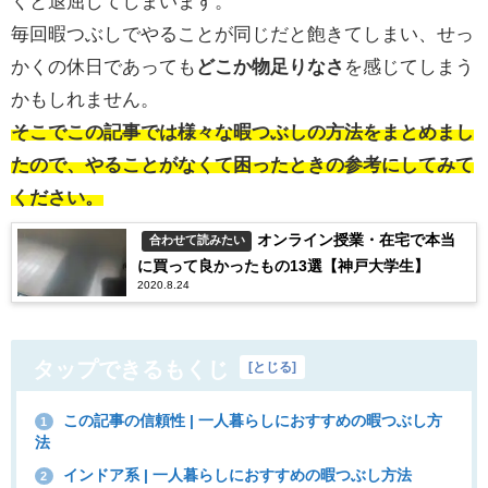
くと退屈してしまいます。
毎回暇つぶしでやることが同じだと飽きてしまい、せっ
かくの休日であっても
どこか物足りなさ
を感じてしまう
かもしれません。
そこでこの記事では様々な暇つぶしの方法をまとめまし
たので、やることがなくて困ったときの参考にしてみて
ください。
オンライン授業・在宅で本当
合わせて読みたい
に買って良かったもの13選【神戸大学生】
2020.8.24
タップできるもくじ
[
とじる
]
この記事の信頼性 | 一人暮らしにおすすめの暇つぶし方
1
法
インドア系 | 一人暮らしにおすすめの暇つぶし方法
2