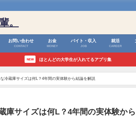
輩。
お問い合わせ
お金
バイト・収入
就活
CONTACT
MONEY
JOB
CAREER
ほとんどの大学生が入れてるアプリ集
NEW
な冷蔵庫サイズは何L？4年間の実体験から結論を解説
蔵庫サイズは何L？4年間の実体験から