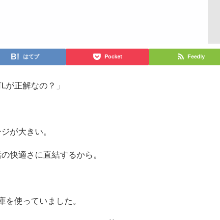
はてブ
Pocket
Feedly
Lが正解なの？」
ージが大きい。
活の快適さに直結するから。
庫を使っていました。