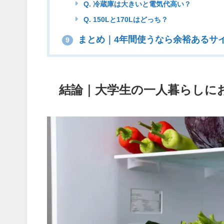
Q. 冷蔵庫は大きいと電気代高い？
Q. 150Lと170Lはどっち？
まとめ｜4年間使うなら余裕あるサ
9
結論｜大学生の一人暮らしにお