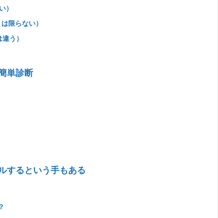
ない）
とは限らない）
は違う）
簡単診断
ルするという手もある
？