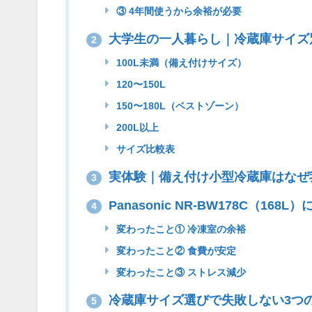
③ 4年間使うから余裕が必要
大学生の一人暮らし｜冷蔵庫サイズ
2
100L未満（備え付けサイズ）
120〜150L
150〜180L（ベストゾーン）
200L以上
サイズ比較表
実体験｜備え付け小型冷蔵庫はなぜ
3
Panasonic NR-BW178C（1
4
変わったこと① 冷凍室の余裕
変わったこと② 食費が安定
変わったこと③ ストレス減少
冷蔵庫サイズ選びで失敗しない3つ
5