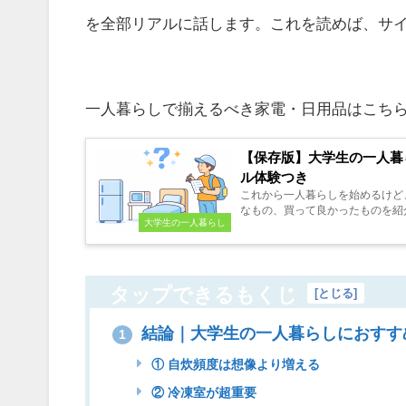
を全部リアルに話します。これを読めば、サ
一人暮らしで揃えるべき家電・日用品はこち
【保存版】大学生の一人暮
ル体験つき
これから一人暮らしを始めるけど
なもの、買って良かったものを紹介
大学生の一人暮らし
タップできるもくじ
[
とじる
]
結論｜大学生の一人暮らしにおすすめの
1
① 自炊頻度は想像より増える
② 冷凍室が超重要