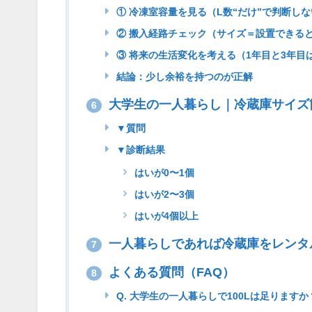
① 冷凍室容量を見る（L数“だけ”で判断し
② 搬入経路チェック（サイズ＝設置できる
③ 将来の生活変化を考える（1年目と3年目
結論：少し余裕を持つのが正解
大学生の一人暮らし｜冷蔵庫サイズ
6
▼質問
▼診断結果
はいが0〜1個
はいが2〜3個
はいが4個以上
一人暮らしであれば冷蔵庫をレンタ
7
よくある質問（FAQ）
8
Q. 大学生の一人暮らしで100Lは足りますか