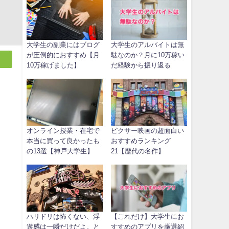
大学生の副業にはブログ
大学生のアルバイトは無
が圧倒的におすすめ【月
駄なのか？月に10万稼い
10万稼げました】
だ経験から振り返る
オンライン授業・在宅で
ピクサー映画の超面白い
本当に買って良かったも
おすすめランキング
の13選【神戸大学生】
21【歴代の名作】
ハリドリは怖くない、浮
【これだけ】大学生にお
遊感は一瞬だけだよ。と
すすめのアプリを厳選紹