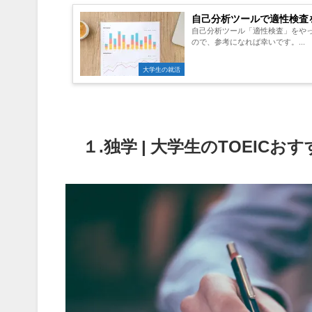
自己分析ツールで適性検査
自己分析ツール「適性検査」をや
ので、参考になれば幸いです。...
大学生の就活
１.独学 | 大学生のTOEICお