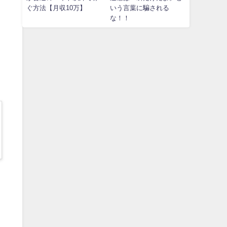
ぐ方法【月収10万】
いう言葉に騙される
な！！