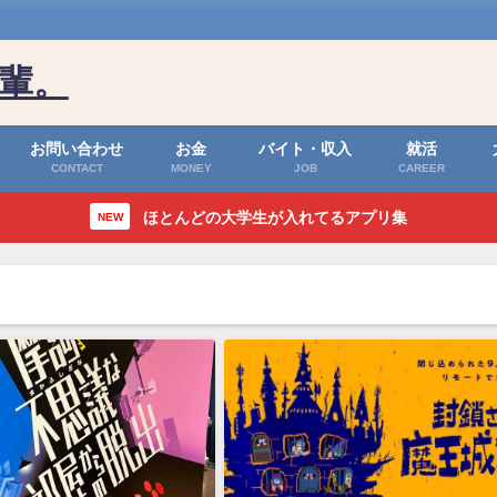
輩。
お問い合わせ
お金
バイト・収入
就活
CONTACT
MONEY
JOB
CAREER
ほとんどの大学生が入れてるアプリ集
NEW