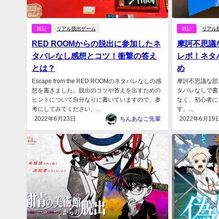
雑記
リアル脱出ゲーム
雑記
リアル
RED ROOMからの脱出に参加したネ
摩訶不思議
タバレなし感想とコツ！衝撃の答え
レポ！ネタ
とは？
め
Escape from the RED ROOMのネタバレなしの感
摩訶不思議な部
想を書きました。脱出のコツや答えを出すための
タバレなしで書
ヒントについて自分なりに書いていますので、参
なく、初心者に
考にしてみてください。...
す。...
2022年6月23日
ちんあなご先輩
2022年6月19