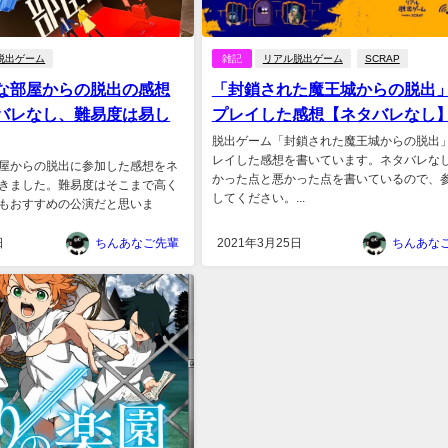
脱出ゲーム
雑記
リアル脱出ゲーム
SCRAP
な部屋からの脱出の感想
「封鎖された魔王城からの脱出
バレなし、難易度は易し
プレイした感想【ネタバレなし
脱出ゲーム「封鎖された魔王城からの脱出
レイした感想を書いています。ネタバレな
屋からの脱出に参加した感想をネ
かった点と悪かった点を書いているので、
きました。難易度はそこまで高く
してください。...
もおすすめの公演だと思いま
日
ちんあなご先輩
2021年3月25日
ちんあな