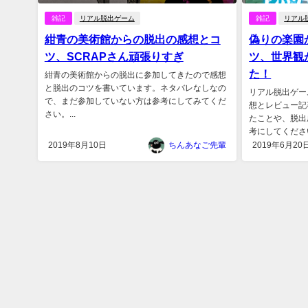
雑記
リアル脱出ゲーム
雑記
リアル
紺青の美術館からの脱出の感想とコ
偽りの楽園
ツ、SCRAPさん頑張りすぎ
ツ、世界観
た！
紺青の美術館からの脱出に参加してきたので感想
と脱出のコツを書いています。ネタバレなしなの
リアル脱出ゲー
で、まだ参加していない方は参考にしてみてくだ
想とレビュー記
さい。...
たことや、脱出
考にしてください
2019年8月10日
ちんあなご先輩
2019年6月20