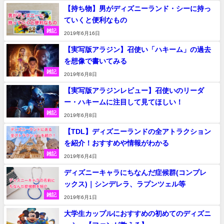
【持ち物】男がディズニーランド・シーに持っ
ていくと便利なもの
雑記
2019年6月16日
【実写版アラジン】召使い「ハキーム」の過去
を想像で書いてみる
雑記
2019年6月8日
【実写版アラジンレビュー】召使いのリーダ
ー・ハキームに注目して見てほしい！
雑記
2019年6月8日
【TDL】ディズニーランドの全アトラクション
を紹介！おすすめや情報がわかる
雑記
2019年6月4日
ディズニーキャラにちなんだ症候群(コンプレ
ックス)｜シンデレラ、ラプンツェル等
雑記
2019年6月1日
大学生カップルにおすすめの初めてのディズニ