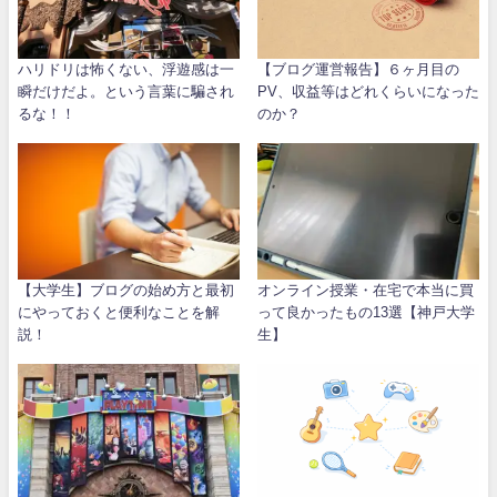
ハリドリは怖くない、浮遊感は一
【ブログ運営報告】６ヶ月目の
瞬だけだよ。という言葉に騙され
PV、収益等はどれくらいになった
るな！！
のか？
【大学生】ブログの始め方と最初
オンライン授業・在宅で本当に買
にやっておくと便利なことを解
って良かったもの13選【神戸大学
説！
生】