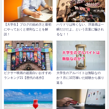
【大学生】ブログの始め方と最初
ハリドリは怖くない、浮遊感は一
にやっておくと便利なことを解
瞬だけだよ。という言葉に騙され
説！
るな！！
ピクサー映画の超面白いおすすめ
大学生のアルバイトは無駄なの
ランキング21【歴代の名作】
か？月に10万稼いだ経験から振り
返る