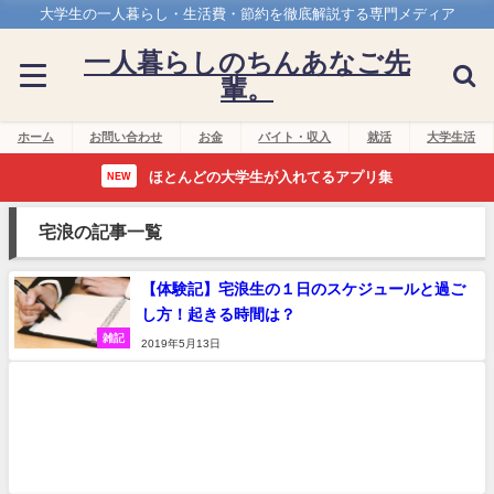
大学生の一人暮らし・生活費・節約を徹底解説する専門メディア
一人暮らしのちんあなご先
輩。
ホーム
お問い合わせ
お金
バイト・収入
就活
大学生活
ほとんどの大学生が入れてるアプリ集
NEW
宅浪の記事一覧
【体験記】宅浪生の１日のスケジュールと過ご
し方！起きる時間は？
雑記
2019年5月13日