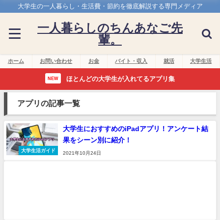
大学生の一人暮らし・生活費・節約を徹底解説する専門メディア
一人暮らしのちんあなご先
輩。
ホーム
お問い合わせ
お金
バイト・収入
就活
大学生活
ほとんどの大学生が入れてるアプリ集
NEW
アプリの記事一覧
大学生におすすめのiPadアプリ！アンケート結
果をシーン別に紹介！
大学生活ガイド
2021年10月24日