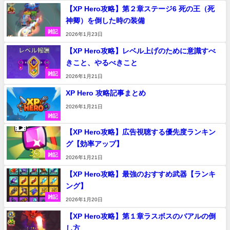
【XP Hero攻略】第２章ステージ6 死の王（死
神卿）を倒した時の装備
雑記
2026年1月23日
【XP Hero攻略】レベル上げのために意識すべ
きこと、やるべきこと
雑記
2026年1月21日
XP Hero 攻略記事まとめ
2026年1月21日
雑記
【XP Hero攻略】広告視聴する優先度ランキン
グ【効率アップ】
雑記
2026年1月21日
【XP Hero攻略】最強のおすすめ武器【ランキ
ング】
雑記
2026年1月20日
【XP Hero攻略】第１章ラスボスのバアルの倒
し方