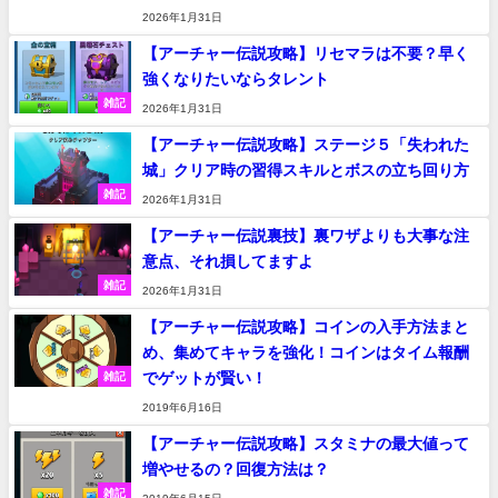
2026年1月31日
【アーチャー伝説攻略】リセマラは不要？早く
強くなりたいならタレント
雑記
2026年1月31日
【アーチャー伝説攻略】ステージ５「失われた
城」クリア時の習得スキルとボスの立ち回り方
雑記
2026年1月31日
【アーチャー伝説裏技】裏ワザよりも大事な注
意点、それ損してますよ
雑記
2026年1月31日
【アーチャー伝説攻略】コインの入手方法まと
め、集めてキャラを強化！コインはタイム報酬
でゲットが賢い！
雑記
2019年6月16日
【アーチャー伝説攻略】スタミナの最大値って
増やせるの？回復方法は？
雑記