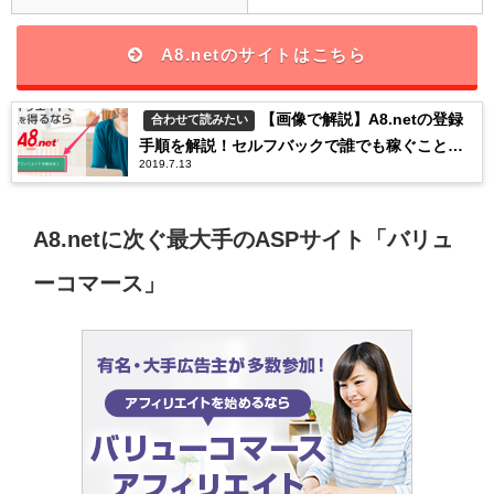
A8.netのサイトはこちら
【画像で解説】A8.netの登録
合わせて読みたい
手順を解説！セルフバックで誰でも稼ぐことが
2019.7.13
できる
A8.netに次ぐ最大手のASPサイト「バリュ
ーコマース」