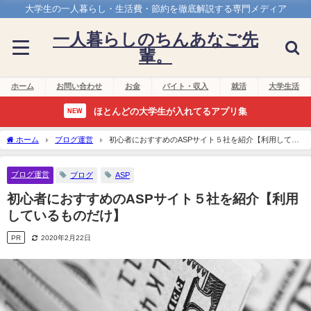
大学生の一人暮らし・生活費・節約を徹底解説する専門メディア
一人暮らしのちんあなご先
輩。
ホーム
お問い合わせ
お金
バイト・収入
就活
大学生活
ほとんどの大学生が入れてるアプリ集
NEW
ホーム
ブログ運営
初心者におすすめのASPサイト５社を紹介【利用してい
るものだけ】
ブログ運営
ブログ
ASP
初心者におすすめのASPサイト５社を紹介【利用
しているものだけ】
PR
2020年2月22日