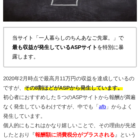
当サイト「一人暮らしのちんあなご先輩。」で
最も収益が発生しているASPサイト
を特別に暴
露します。
2020年2月時点で最高月11万円の収益を達成しているの
ですが、
その8割ほどがASPから発生しています。
初心者におすすめした５つのASPサイトから報酬が満遍
なく発生しているわけですが、中でも「
afb
」からよく
発生しています。
個人的にもこれはかなり嬉しいことで、その理由が先述
したとおり『
報酬額に消費税分がプラスされる
』という