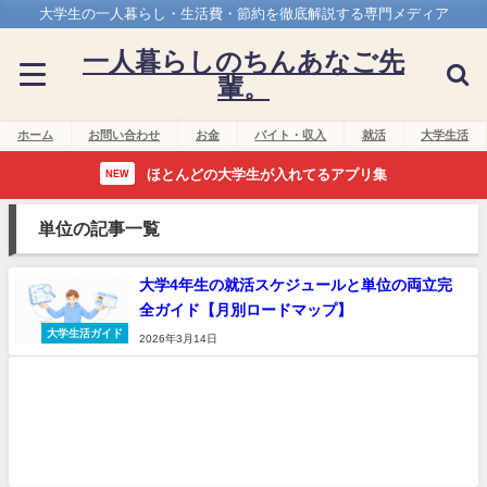
大学生の一人暮らし・生活費・節約を徹底解説する専門メディア
一人暮らしのちんあなご先
輩。
ホーム
お問い合わせ
お金
バイト・収入
就活
大学生活
ほとんどの大学生が入れてるアプリ集
NEW
単位の記事一覧
大学4年生の就活スケジュールと単位の両立完
全ガイド【月別ロードマップ】
大学生活ガイド
2026年3月14日